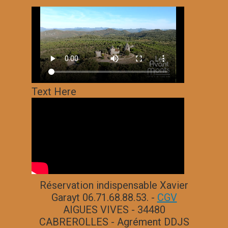
Text Here
Réservation indispensable Xavier
Garayt 06.71.68.88.53. -
CGV
AIGUES VIVES - 34480
CABREROLLES - Agrément DDJS