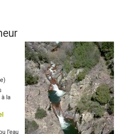
heur
de)
s
 à la
el
 ou l'eau