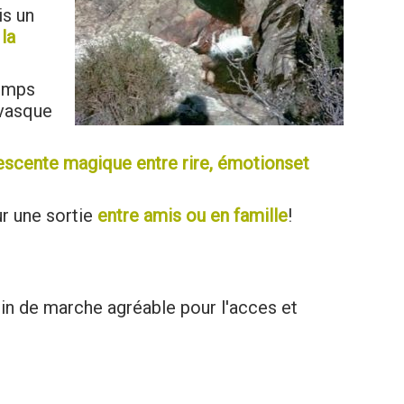
is un
la
temps
 vasque
descente magique entre rire, émotionset
r une sortie
entre amis ou en famille
!
in de marche agréable pour l'acces et