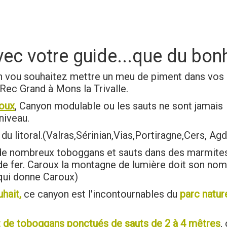
ec votre guide...que du bon
n vou souhaitez mettre un meu de piment dans vos
 Rec Grand à Mons la Trivalle.
roux
, Canyon modulable ou les sauts ne sont jamais
 niveau.
u litoral.(Valras,Sérinian,Vias,Portiragne,Cers, Ag
de nombreux toboggans et sauts dans des marmite
 de fer. Caroux la montagne de lumière doit son nom
 qui donne Caroux)
hait,
ce canyon est l'incontournables du
parc natur
 de toboggans ponctués de sauts de 2 à 4 mêtres
,